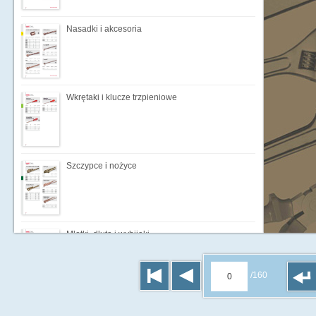
Nasadki i akcesoria
Wkrętaki i klucze trzpieniowe
Szczypce i nożyce
Młotki, dłuta i wybijaki
/160
Noże, szpachle i skrobaki