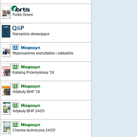
Fortis Green
Narzędzia skrawające
Wyposażenie warsztatów i zakładów
Katalog Przemysłowy '19
Artykuły BHP '16
Artykuły BHP 24/25
Chemia techniczna 24/25'