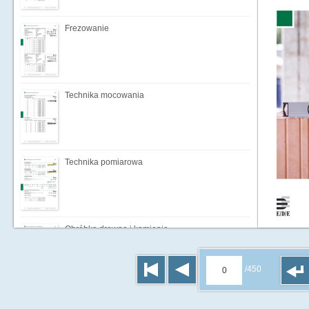
Frezowanie
Technika mocowania
Technika pomiarowa
Obróbka drewna i kamienia
/450
Technika obróbki powierzchni