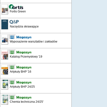
Fortis Green
Narzędzia skrawające
Wyposażenie warsztatów i zakładów
Katalog Przemysłowy '19
Artykuły BHP '16
Artykuły BHP 24/25
Chemia techniczna 24/25'