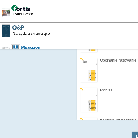
Gwintowanie, Wyoblan
Fortis Green
Cięcie
Narzędzia skrawające
Wyposażenie warsztatów i zakładów
Obcinanie, fazowanie,
Katalog Przemysłowy '19
Montaż
Artykuły BHP '16
Artykuły BHP 24/25
Kontrola, czyszczenie,
płukanie i napełnianie
Chemia techniczna 24/25'