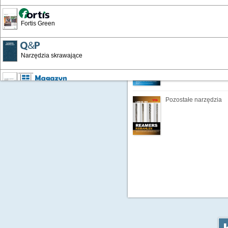
Narzędzia do gwintow
Fortis Green
Narzędzia frezarskie
Narzędzia skrawające
Wyposażenie warsztatów i zakładów
Pozostałe narzędzia
Katalog Przemysłowy '19
Artykuły BHP '16
Artykuły BHP 24/25
Chemia techniczna 24/25'