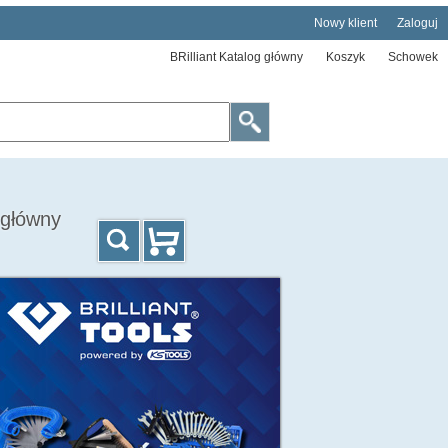
Nowy klient
Zaloguj
BRilliant Katalog główny
Koszyk
Schowek
g główny