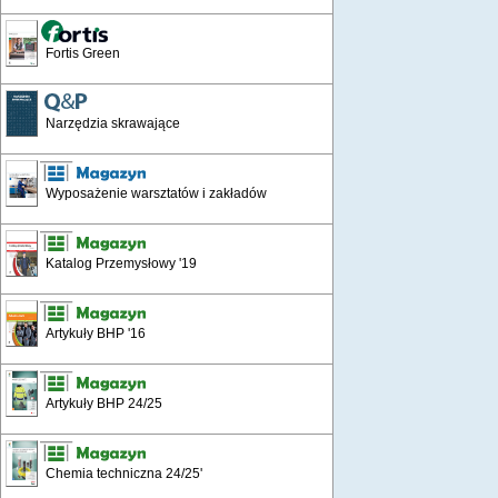
Fortis Green
Narzędzia skrawające
Wyposażenie warsztatów i zakładów
Katalog Przemysłowy '19
Artykuły BHP '16
Artykuły BHP 24/25
Chemia techniczna 24/25'