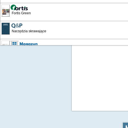
Fortis Green
Narzędzia skrawające
Wyposażenie warsztatów i zakładów
Katalog Przemysłowy '19
Artykuły BHP '16
Artykuły BHP 24/25
Chemia techniczna 24/25'