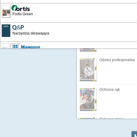
Ochrona nóg
Fortis Green
Odzież ochronna
Narzędzia skrawające
Wyposażenie warsztatów i zakładów
Odzież profesjonalna
Katalog Przemysłowy '19
Ochrona rąk
Artykuły BHP '16
Artykuły BHP 24/25
Ochrona głowy
Chemia techniczna 24/25'